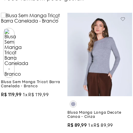
Blusa Sem Manga Tricot Barra
Canelada - Branco
R$
119
,
99
1
R$
119
,
99
Blusa Manga Longa Decote
Canoa - Cinza
R$
89
,
99
1
R$
89
,
99