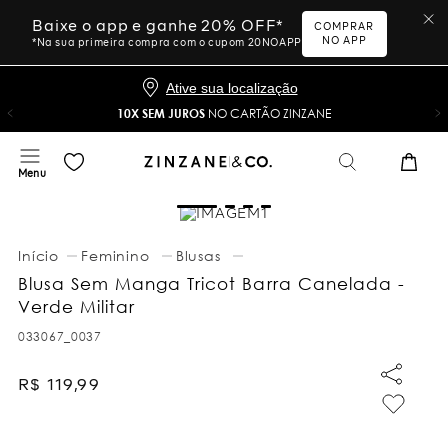
Baixe o app e ganhe 20% OFF*
COMPRAR
NO APP
*Na sua primeira compra com o cupom 20NOAPP
Ative sua localização
10X SEM JUROS
NO CARTÃO ZINZANE
Feminino
Blusas
Blusa Sem Manga Tricot Barra Canelada -
Verde Militar
033067_0037
R$
119
,
99