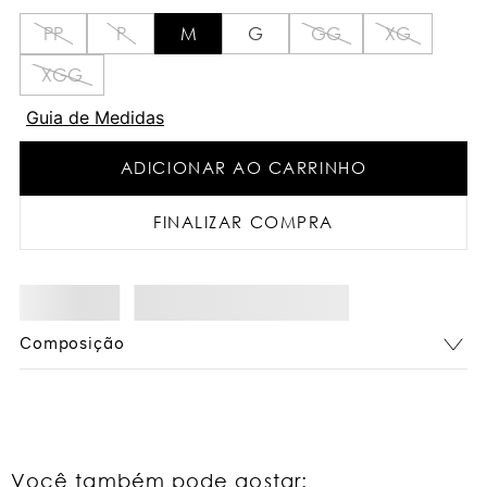
PP
P
M
G
GG
XG
XGG
Guia de Medidas
ADICIONAR AO CARRINHO
FINALIZAR COMPRA
Composição
Você também pode gostar: