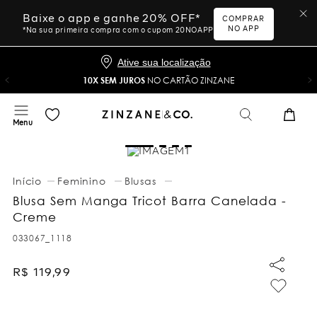
Baixe o app e ganhe 20% OFF*
COMPRAR
NO APP
*Na sua primeira compra com o cupom 20NOAPP
Ative sua localização
10X SEM JUROS
NO CARTÃO ZINZANE
Feminino
Blusas
Blusa Sem Manga Tricot Barra Canelada -
Creme
033067_1118
R$
119
,
99