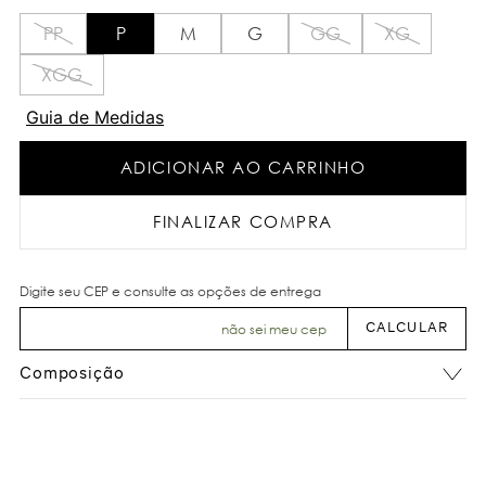
PP
P
M
G
GG
XG
XGG
Guia de Medidas
ADICIONAR AO CARRINHO
FINALIZAR COMPRA
não sei meu cep
Composição