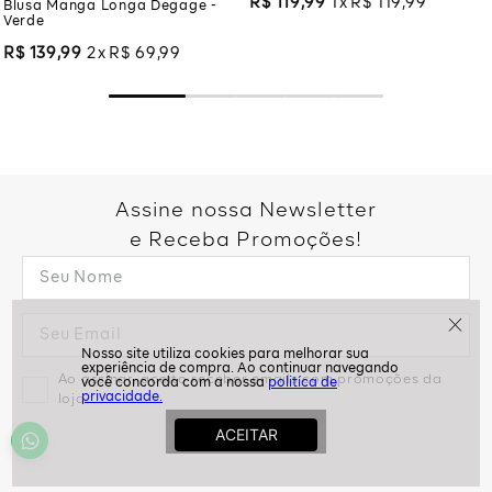
R$
119
,
99
1
R$
119
,
99
Blusa Manga Longa Degage -
Verde
R$
139
,
99
2
R$
69
,
99
Assine nossa Newsletter
e Receba Promoções!
Ao assinar, aceito receber emails com promoções da
politíca de
privacidade.
loja
ASSINAR