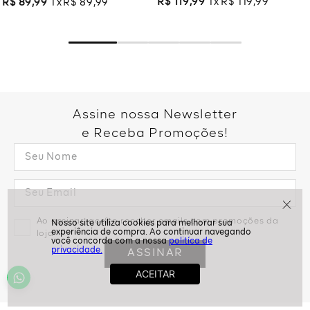
R$
119
,
99
1
R$
119
,
99
R$
89
,
99
1
R$
89
,
99
Assine nossa Newsletter
e Receba Promoções!
Ao assinar, aceito receber emails com promoções da
loja
politíca de
privacidade.
ASSINAR