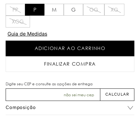
PP
P
M
G
GG
XG
XGG
Guia de Medidas
ADICIONAR AO CARRINHO
FINALIZAR COMPRA
não sei meu cep
Composição