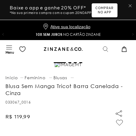
Baixe o app e ganhe 20% OFF*
COMPRAR
NO APP
*Na sua primeira compra com o cupom 20NOAPP
Ative sua localização
10X SEM JUROS
NO CARTÃO ZINZANE
Feminino
Blusas
Blusa Sem Manga Tricot Barra Canelada -
Cinza
033067_0016
R$
119
,
99