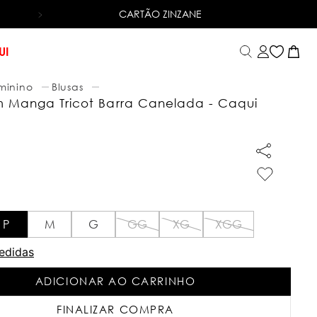
CARTÃO ZINZANE
6X SEM JUROS
NO CARTÃO DE CRÉDITO
UI
minino
Blusas
m Manga Tricot Barra Canelada - Caqui
P
M
G
GG
XG
XGG
edidas
ADICIONAR AO CARRINHO
FINALIZAR COMPRA