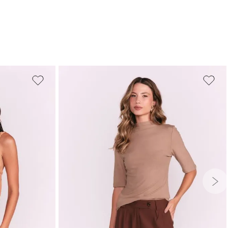
G
GG
PP
P
M
G
GG