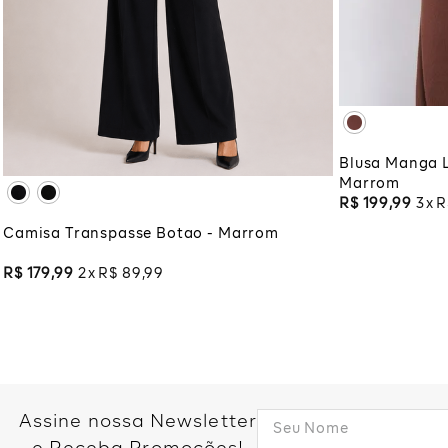
XG
XG
PP
P
M
G
GG
ADI
XG
XGG
ADICIONAR À SACOLA
Blusa Manga L
Marrom
R$
199
,
99
3
R
Camisa Transpasse Botao - Marrom
R$
179
,
99
2
R$
89
,
99
Assine nossa Newsletter