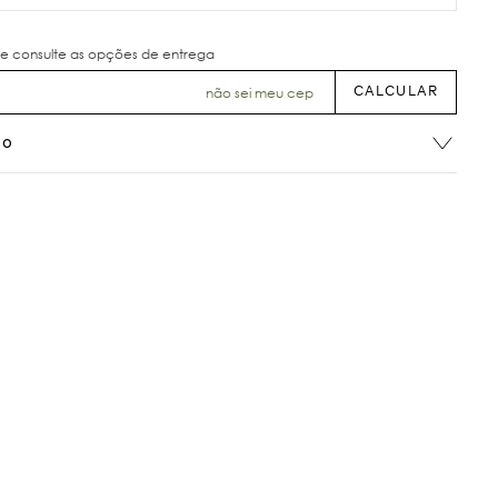
não sei meu cep
ão