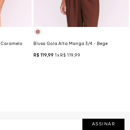
XG
XGG
COLA
ADICIONAR À SACOLA
- Caramelo
Blusa Gola Alta Manga 3/4 - Bege
R$
119
,
99
1
R$
119
,
99
ASSINAR