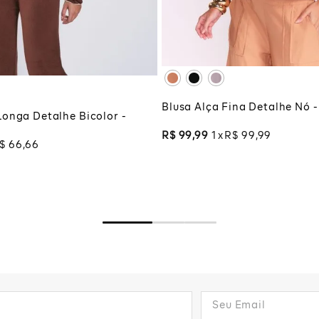
XG
XGG
G
ADICIONAR À SA
CIONAR À SACOLA
Blusa Alça Fina Detalhe Nó 
onga Detalhe Bicolor -
R$
99
,
99
1
R$
99
,
99
$
66
,
66