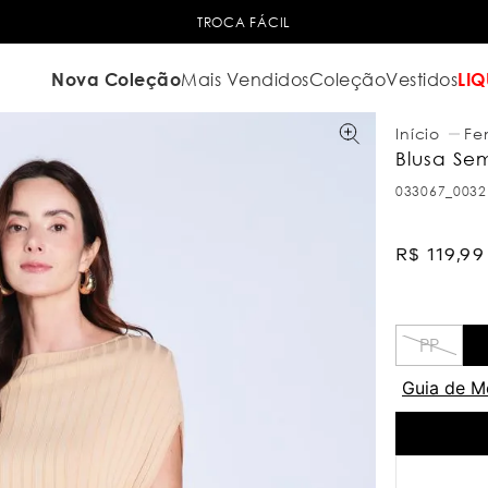
TROCA FÁCIL
Nova Coleção
Mais Vendidos
Coleção
Vestidos
LIQ
Fe
Blusa Se
033067_0032
R$
119
,
99
PP
Guia de M