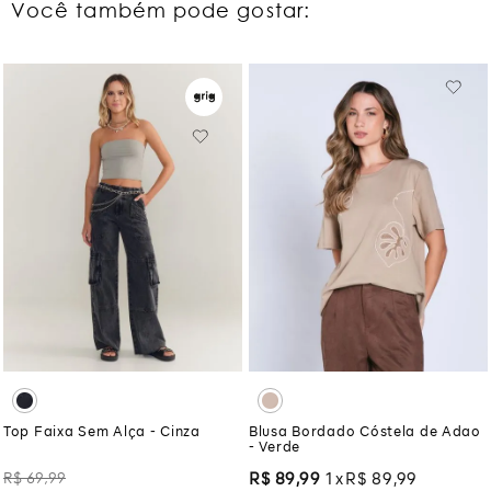
Você também pode gostar:
Top Faixa Sem Alça - Cinza
Blusa Bordado Cóstela de Adao
- Verde
R$
69
,
99
R$
89
,
99
1
R$
89
,
99