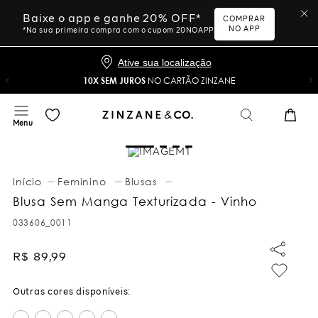
Baixe o app e ganhe 20% OFF*
COMPRAR
NO APP
*Na sua primeira compra com o cupom 20NOAPP
Ative sua localização
10X SEM JUROS
NO CARTÃO ZINZANE
Feminino
Blusas
Blusa Sem Manga Texturizada - Vinho
033606_0011
R$
89
,
99