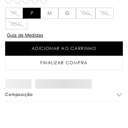
PP
P
M
G
GG
XG
XGG
Guia de Medidas
ADICIONAR AO CARRINHO
FINALIZAR COMPRA
Composição