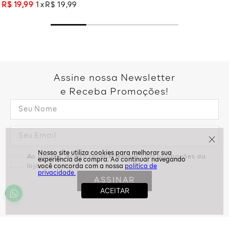
R$
19
,
99
1
R$
19
,
99
Assine nossa Newsletter
e Receba Promoções!
Ao assinar, aceito receber emails com promoções da
loja
politíca de
privacidade.
ASSINAR