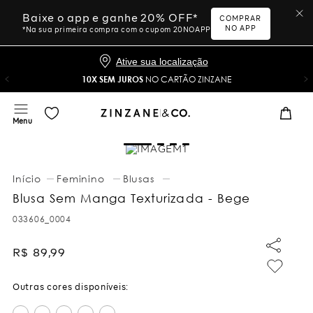
Baixe o app e ganhe 20% OFF*
COMPRAR
NO APP
*Na sua primeira compra com o cupom 20NOAPP
Ative sua localização
10%
OFF NA PRIMEIRA COMPRA COM O CUPOM
DESCONTO10
Feminino
Blusas
Blusa Sem Manga Texturizada - Bege
033606_0004
R$
89
,
99