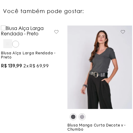
Você também pode gostar:
Blusa Alça Larga Rendada -
Preto
R$
139
,
99
2
R$
69
,
99
Blusa Manga Curta Decote v -
Chumbo