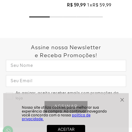
R$
59
,
99
1
R$
59
,
99
Assine nossa Newsletter
e Receba Promoções!
Ao assinar, aceito receber emails com promoções da
loja
ASSINAR
politíca de
privacidade.