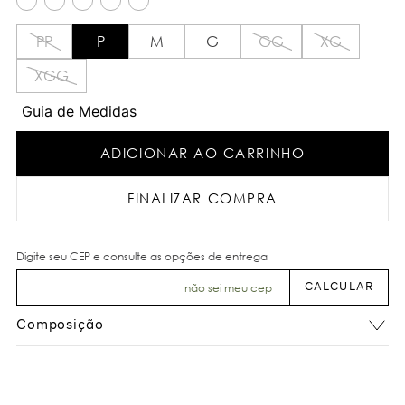
PP
P
M
G
GG
XG
XGG
Guia de Medidas
ADICIONAR AO CARRINHO
FINALIZAR COMPRA
não sei meu cep
Composição