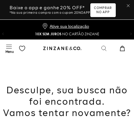
Baixe o app e ganhe 20% OFF*
COMPRAR
NO APP
*Na sua primeira compra com o cupom 20NOAPP
Ative sua localização
10X SEM JUROS
NO CARTÃO ZINZANE
Desculpe, sua busca não
foi encontrada.
Vamos tentar novamente?