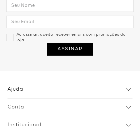
Ao assinar, aceito receber emails com promoções da
loja
ASSINAR
Ajuda
Dúvidas frequentes
Conta
Trocas e devoluções
Minha conta
Política de privacidade
Institucional
Meus pedidos
Fale conosco
Home
Procon RJ