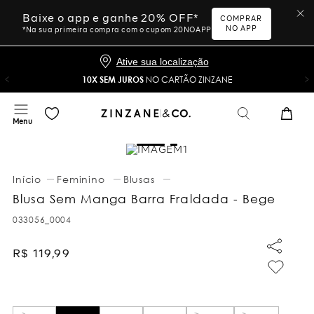
Baixe o app e ganhe 20% OFF*
COMPRAR
NO APP
*Na sua primeira compra com o cupom 20NOAPP
Ative sua localização
10X SEM JUROS
NO CARTÃO ZINZANE
Feminino
Blusas
Blusa Sem Manga Barra Fraldada - Bege
033056_0004
R$
119
,
99