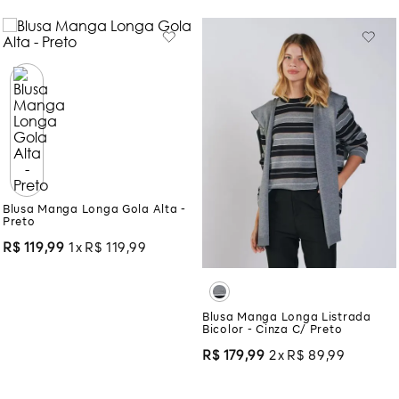
Blusa Manga Longa Gola Alta -
Preto
R$
119
,
99
1
R$
119
,
99
Blusa Manga Longa Listrada
Bicolor - Cinza C/ Preto
R$
179
,
99
2
R$
89
,
99