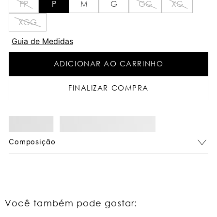
PP
P
M
G
GG
XG
XGG
Guia de Medidas
ADICIONAR AO CARRINHO
FINALIZAR COMPRA
Composição
Você também pode gostar: