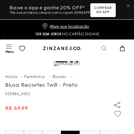
Baixe o app e ganhe 20% OFF*
COMPRAR
NO APP
*Na sua primeira compra com o cupom 20NOAPP
Ative sua localização
10X SEM JUROS
NO CARTÃO ZINZANE
Feminino
Blusas
Blusa Recortes Twill - Preto
029886_0002
R$
69
,
99