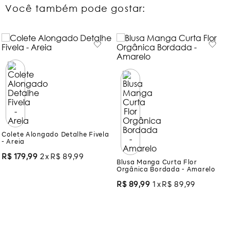
Você também pode gostar:
Colete Alongado Detalhe Fivela
- Areia
Blusa Manga Curta Flor
Orgânica Bordada - Amarelo
R$
179
,
99
2
R$
89
,
99
R$
89
,
99
1
R$
89
,
99