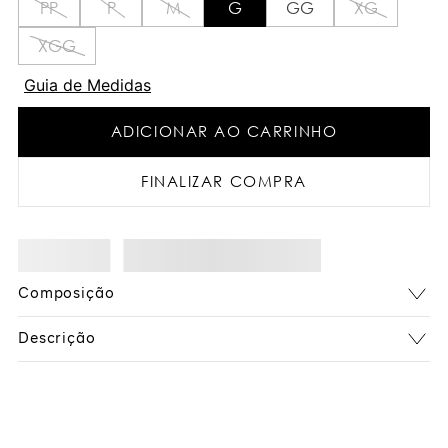
PP
P
M
G
GG
XG
XGG
Guia de Medidas
ADICIONAR AO CARRINHO
FINALIZAR COMPRA
Composição
Descrição