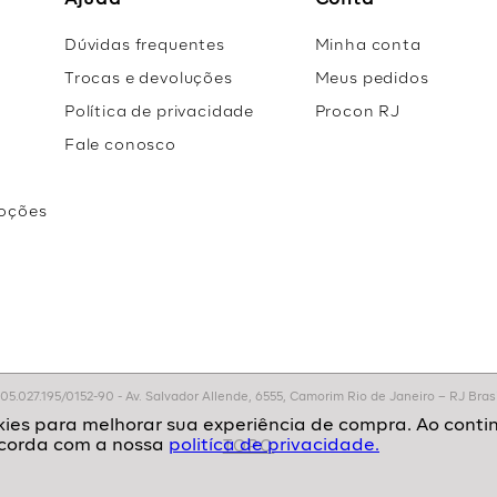
Ajuda
Conta
Dúvidas frequentes
Minha conta
Trocas e devoluções
Meus pedidos
Política de privacidade
Procon RJ
Fale conosco
oções
r
.027.195/0152-90 - Av. Salvador Allende, 6555, Camorim Rio de Janeiro – RJ Brasil
politíca de privacidade.
TOPO