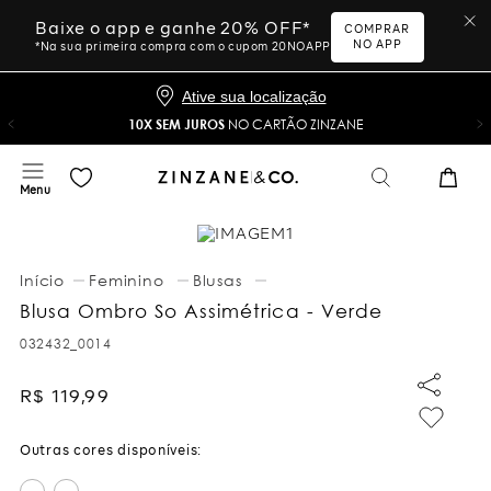
Baixe o app e ganhe 20% OFF*
COMPRAR
NO APP
*Na sua primeira compra com o cupom 20NOAPP
Ative sua localização
10X SEM JUROS
NO CARTÃO ZINZANE
Feminino
Blusas
Blusa Ombro So Assimétrica - Verde
032432_0014
R$
119
,
99