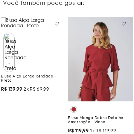
Você também pode gostar:
Blusa Alça Larga Rendada -
Preto
R$
139
,
99
2
R$
69
,
99
Blusa Manga Dobra Detalhe
Amarração - Vinho
R$
119
,
99
1
R$
119
,
99