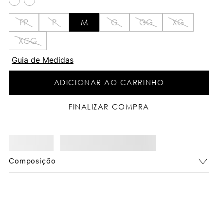
PP
P
M
G
GG
XG
XGG
Guia de Medidas
ADICIONAR AO CARRINHO
FINALIZAR COMPRA
Composição