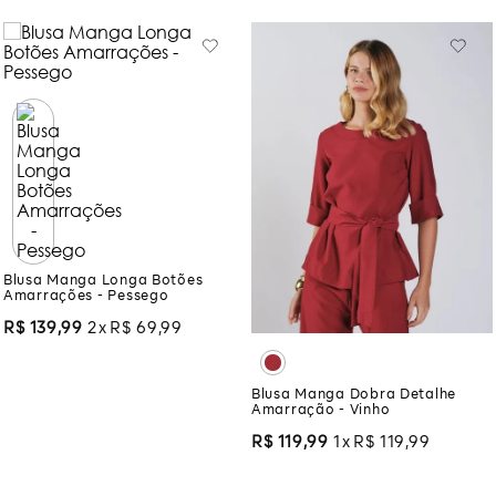
Você também pode gostar:
Blusa Manga Longa Botões
Amarrações - Pessego
R$
139
,
99
2
R$
69
,
99
Blusa Manga Dobra Detalhe
Amarração - Vinho
R$
119
,
99
1
R$
119
,
99