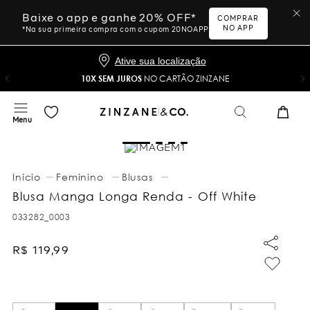
Baixe o app e ganhe 20% OFF*
COMPRAR
NO APP
*Na sua primeira compra com o cupom 20NOAPP
Ative sua localização
10X SEM JUROS
NO CARTÃO ZINZANE
Feminino
Blusas
Blusa Manga Longa Renda - Off White
033282_0003
R$
119
,
99