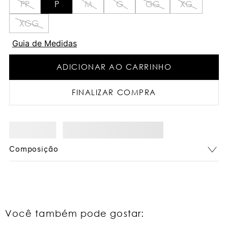
PP
P
M
G
GG
XG
XGG
Guia de Medidas
ADICIONAR AO CARRINHO
FINALIZAR COMPRA
Composição