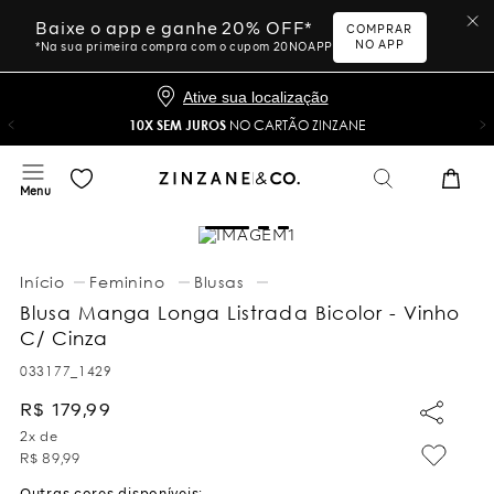
Baixe o app e ganhe 20% OFF*
COMPRAR
NO APP
*Na sua primeira compra com o cupom 20NOAPP
Ative sua localização
10X SEM JUROS
NO CARTÃO ZINZANE
Feminino
Blusas
Blusa Manga Longa Listrada Bicolor - Vinho
C/ Cinza
033177_1429
R$
179
,
99
2
x de
R$
89
,
99