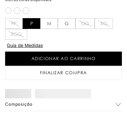
PP
P
M
G
GG
XG
XGG
Guia de Medidas
ADICIONAR AO CARRINHO
FINALIZAR COMPRA
Composição