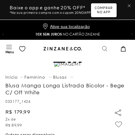
Baixe o app e ganhe 20% OFF*
COMPRAR
NO APP
*Na sua primeira compra com o cupom 20NOAPP
Ative sua localização
10X SEM JUROS
NO CARTÃO ZINZANE
Feminino
Blusas
Blusa Manga Longa Listrada Bicolor - Bege
C/ Off White
033177_1426
R$
179
,
99
2
x de
R$
89
,
99