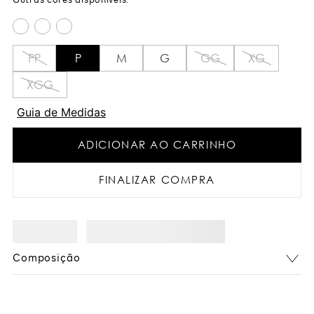
PP
P
M
G
GG
XG
XGG
Guia de Medidas
ADICIONAR AO CARRINHO
FINALIZAR COMPRA
Composição