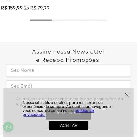
R$
159
,
99
2
R$
79
,
99
Assine nossa Newsletter
e Receba Promoções!
Ao assinar, aceito receber emails com promoções da
loja
politíca de
ASSINAR
privacidade.