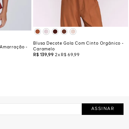
XG
XGG
ADICIONAR À SACOLA
COLA
Blusa Decote Gola Com Cinto Orgânico -
 Amarração -
Caramelo
R$
139
,
99
2
R$
69
,
99
ASSINAR