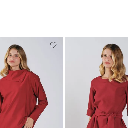
M
G
GG
PP
P
M