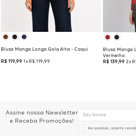
XG
XGG
XG
XG
ADICIONAR À SACOLA
ADI
Blusa Manga Longa Gola Alta - Caqui
Blusa Manga L
Vermelho
R$
119
,
99
1
R$
119
,
99
R$
139
,
99
2
R
Assine nossa Newsletter
e Receba Promoções!
Ao assinar, aceito rec