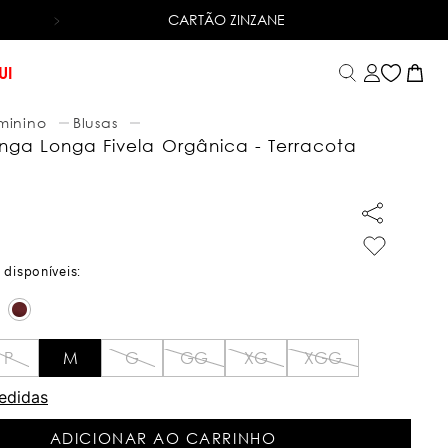
CARTÃO ZINZANE
6X SEM JUROS
NO CARTÃO DE CRÉDITO
UI
minino
Blusas
nga Longa Fivela Orgânica - Terracota
P
M
G
GG
XG
XGG
edidas
ADICIONAR AO CARRINHO