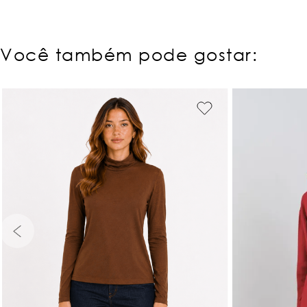
Você também pode gostar:
PP
P
M
G
GG
PP
P