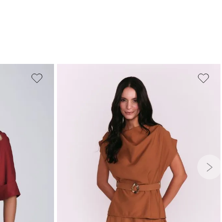
PP
P
M
G
GG
G
GG