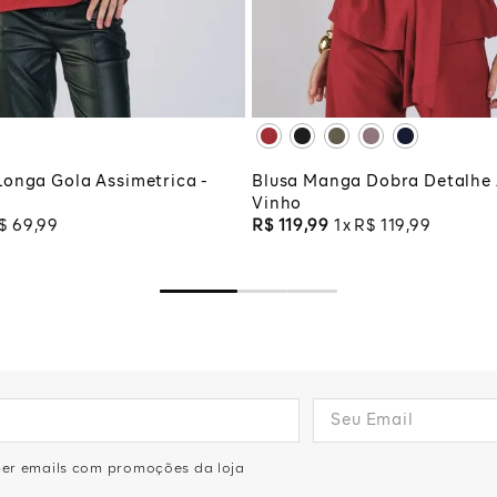
G
XG
XGG
CIONAR À SACOLA
ADICIONAR À SA
onga Gola Assimetrica -
Blusa Manga Dobra Detalhe
Vinho
$
69
,
99
R$
119
,
99
1
R$
119
,
99
eber emails com promoções da loja