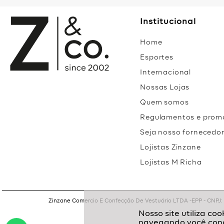
Institucional
Home
Esportes
Internacional
Nossas Lojas
Quem somos
Regulamentos e prom
Seja nosso fornecedo
Lojistas Zinzane
Lojistas M Richa
Zinzane Comercio E Confecção De Vestuário LTDA -EPP - CNPJ: 05