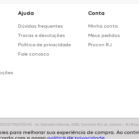
Ajuda
Conta
Dúvidas frequentes
Minha conta
Trocas e devoluções
Meus pedidos
Política de privacidade
Procon RJ
Fale conosco
oções
r
.027.195/0152-90 - Av. Salvador Allende, 6555, Camorim Rio de Janeiro – RJ Brasil
politíca de privacidade.
TOPO