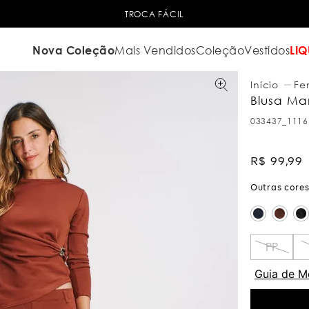
TROCA FÁCIL
Nova Coleção
Mais Vendidos
Coleção
Vestidos
LIQ
Fe
Blusa Ma
033437_1116
R$
99
,
99
PP
Guia de M