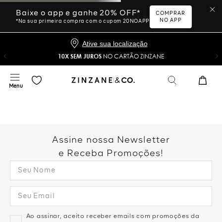
Baixe o app e ganhe 20% OFF*
COMPRAR
NO APP
*Na sua primeira compra com o cupom 20NOAPP
Ative sua localização
10X SEM JUROS
NO CARTÃO ZINZANE
Assine nossa Newsletter
e Receba Promoções!
Ao assinar, aceito receber emails com promoções da