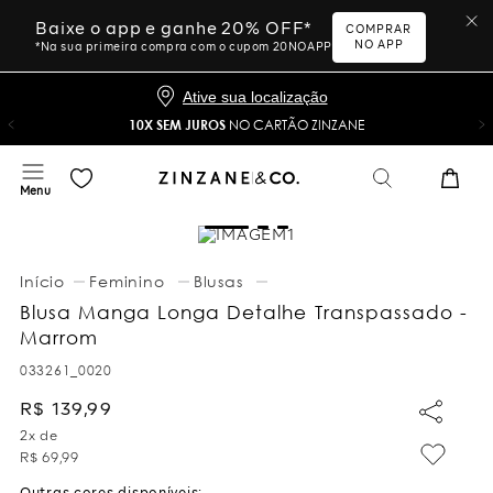
Baixe o app e ganhe 20% OFF*
COMPRAR
NO APP
*Na sua primeira compra com o cupom 20NOAPP
Ative sua localização
10X SEM JUROS
NO CARTÃO ZINZANE
Feminino
Blusas
Blusa Manga Longa Detalhe Transpassado -
Marrom
033261_0020
R$
139
,
99
2
x de
R$
69
,
99