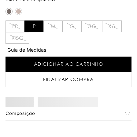
PP
P
M
G
GG
XG
XGG
Guia de Medidas
ADICIONAR AO CARRINHO
FINALIZAR COMPRA
Composição