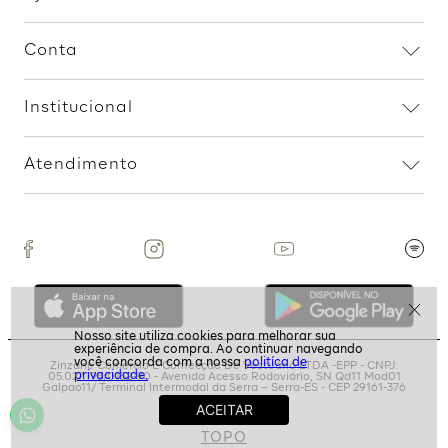
Canelada - Caqui
R$
119
,
99
1
R$
119
,
99
Camisa Transpasse Botao -
Marrom
R$
179
,
99
2
R$
89
,
99
Assine nossa Newsletter
e Receba Promoções!
politíca de
Ao assinar, aceito receber emails com promoções da
privacidade.
loja
ASSINAR