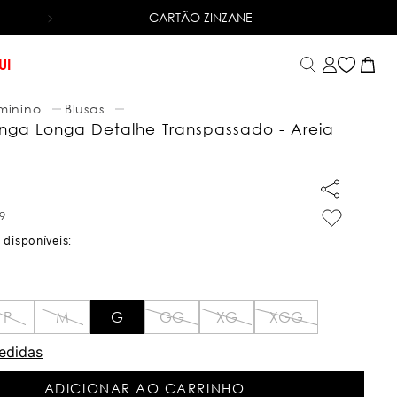
CARTÃO ZINZANE
6X SEM JUROS
NO CARTÃO DE CRÉDITO
UI
minino
Blusas
nga Longa Detalhe Transpassado - Areia
9
P
M
G
GG
XG
XGG
edidas
ADICIONAR AO CARRINHO