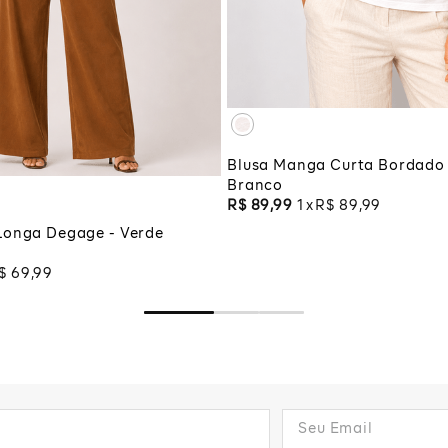
XG
XGG
M
G
GG
ADICIONAR À SA
G
CIONAR À SACOLA
Blusa Manga Curta Bordado 
Branco
R$
89
,
99
1
R$
89
,
99
Longa Degage - Verde
$
69
,
99