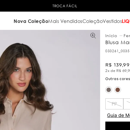
TROCA FÁCIL
Nova Coleção
Mais Vendidos
Coleção
Vestidos
LIQ
Fe
Blusa Ma
033261_0035
R$
139
,
99
2
x de
R$
69
,
9
PP
Guia de M