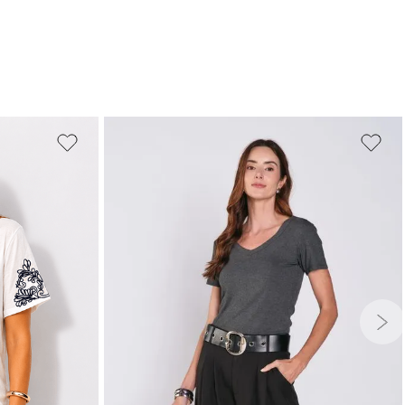
PP
P
M
G
GG
G
GG