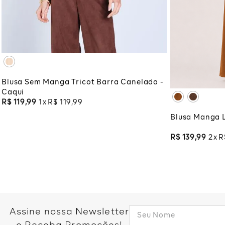
XG
XGG
PP
P
ADICIONAR À SACOLA
XG
XG
ADI
Blusa Sem Manga Tricot Barra Canelada -
Caqui
R$
119
,
99
1
R$
119
,
99
Blusa Manga 
R$
139
,
99
2
R
Assine nossa Newsletter