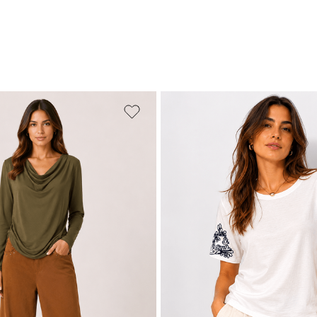
PP
P
M