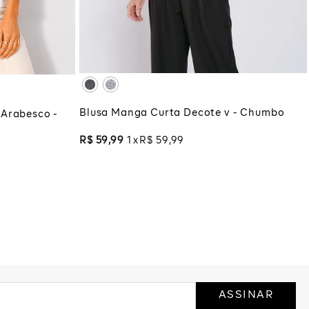
XG
XGG
ADICIONAR À SACOLA
COLA
Blusa Manga Curta Decote v - Chumbo
Arabesco -
R$
59
,
99
1
R$
59
,
99
ASSINAR