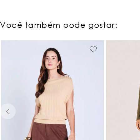
Você também pode gostar:
PP
P
M
G
GG