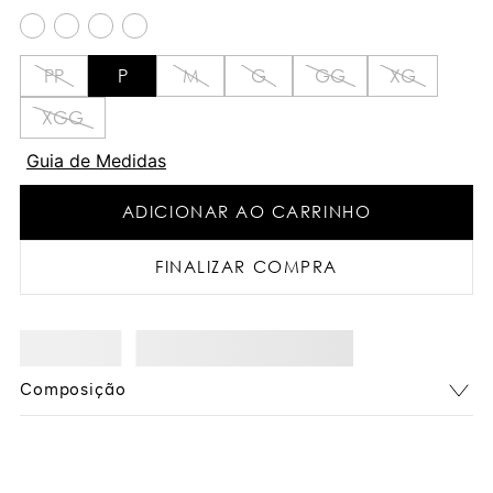
PP
P
M
G
GG
XG
XGG
Guia de Medidas
ADICIONAR AO CARRINHO
FINALIZAR COMPRA
Composição