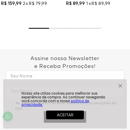
R$
159
,
99
2
R$
79
,
99
R$
89
,
99
1
R$
89
,
99
Assine nossa Newsletter
e Receba Promoções!
politíca de
Ao assinar, aceito receber emails com promoções da
privacidade.
loja
ASSINAR