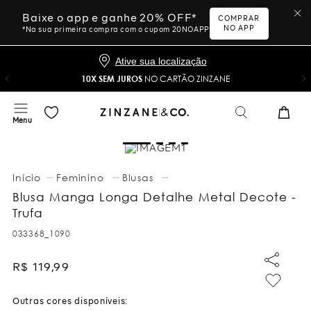
Baixe o app e ganhe 20% OFF*
COMPRAR
NO APP
*Na sua primeira compra com o cupom 20NOAPP
Ative sua localização
10X SEM JUROS
NO CARTÃO ZINZANE
Feminino
Blusas
Blusa Manga Longa Detalhe Metal Decote -
Trufa
033368_1090
R$
119
,
99