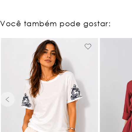
Você também pode gostar:
PP
P
PP
P
M
G
GG