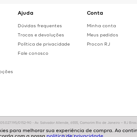
Ajuda
Conta
Dúvidas frequentes
Minha conta
Trocas e devoluções
Meus pedidos
Política de privacidade
Procon RJ
Fale conosco
oções
r
.027.195/0152-90 - Av. Salvador Allende, 6555, Camorim Rio de Janeiro – RJ Brasil
politíca de privacidade.
TOPO