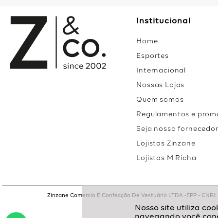
Institucional
Home
Esportes
Internacional
Nossas Lojas
Quem somos
Regulamentos e prom
Seja nosso fornecedo
Lojistas Zinzane
Lojistas M Richa
Zinzane Comercio E Confecção De Vestuário LTDA -EPP - CNPJ: 05