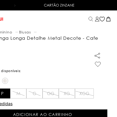
CARTÃO ZINZANE
6X SEM JUROS
NO CARTÃO DE CRÉDITO
UI
minino
Blusas
nga Longa Detalhe Metal Decote - Cafe
P
M
G
GG
XG
XGG
edidas
ADICIONAR AO CARRINHO