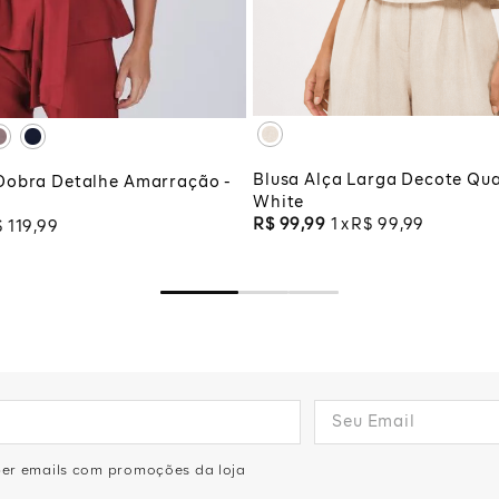
XG
XGG
G
ADICIONAR À SA
CIONAR À SACOLA
Blusa Alça Larga Decote Qua
Dobra Detalhe Amarração -
White
R$
99
,
99
1
R$
99
,
99
$
119
,
99
eber emails com promoções da loja