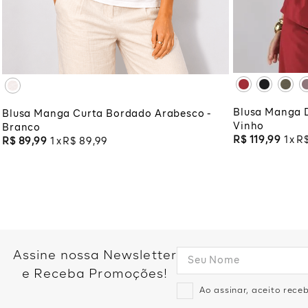
XG
XG
XG
XGG
ADI
ADICIONAR À SACOLA
Blusa Manga 
Blusa Manga Curta Bordado Arabesco -
Vinho
Branco
R$
119
,
99
1
R
R$
89
,
99
1
R$
89
,
99
Assine nossa Newsletter
e Receba Promoções!
Ao assinar, aceito rec