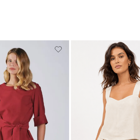
PP
P
M
M
G
GG