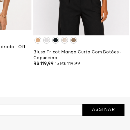
PP
P
M
G
GG
XG
XGG
COLA
ADICIONAR À SACOLA
drado - Off
Blusa Tricot Manga Curta Com Botões -
Capuccino
R$
119
,
99
1
R$
119
,
99
ASSINAR