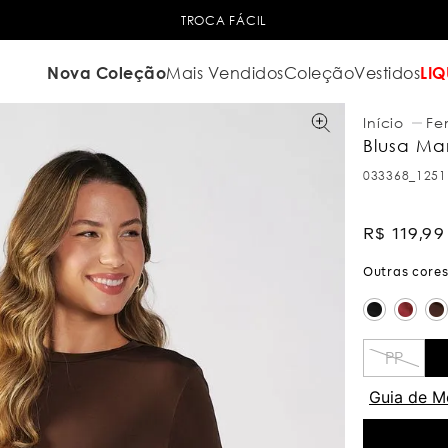
TROCA FÁCIL
Nova Coleção
Mais Vendidos
Coleção
Vestidos
LIQ
Fe
Blusa Ma
033368_1251
R$
119
,
99
PP
Guia de M