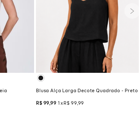
PP
P
M
G
GG
G
GG
XG
XGG
ADICIONAR À SACOLA
COLA
Blusa Alça Larga Decote Quadrado - Preto
eia
R$
99
,
99
1
R$
99
,
99