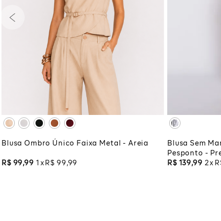
PP
P
M
G
GG
PP
P
XG
XGG
XG
XG
ADICIONAR À SACOLA
ADI
Blusa Ombro Único Faixa Metal - Areia
Blusa Sem Ma
Pesponto - Pr
R$
99
,
99
1
R$
99
,
99
R$
139
,
99
2
R