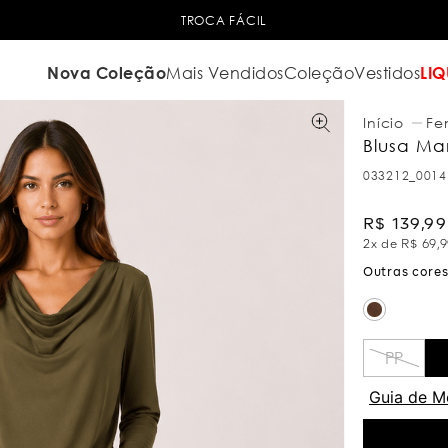
TROCA FÁCIL
Nova Coleção
Mais Vendidos
Coleção
Vestidos
LIQ
Fe
Blusa Ma
033212_0014
R$
139
,
99
2
x de
R$
69
,
9
PP
Guia de M