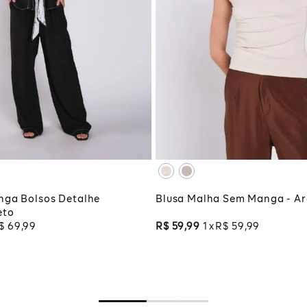
M
G
GG
PP
P
M
G
XG
XGG
CIONAR À SACOLA
ADICIONAR À SA
nga Bolsos Detalhe
Blusa Malha Sem Manga - Ar
eto
$
69
,
99
R$
59
,
99
1
R$
59
,
99