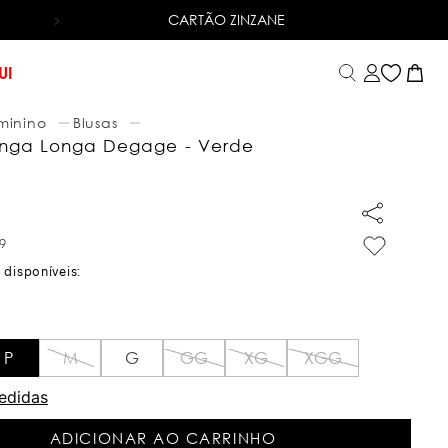
CARTÃO ZINZANE
6X SEM JUROS
NO CARTÃO DE CRÉDITO
UI
minino
Blusas
nga Longa Degage - Verde
9
P
M
G
GG
XG
XGG
edidas
ADICIONAR AO CARRINHO