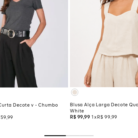
PP
P
M
M
G
GG
XG
XGG
G
ADICIONAR À SA
CIONAR À SACOLA
Blusa Alça Larga Decote Qua
Curta Decote v - Chumbo
White
R$
99
,
99
1
R$
99
,
99
59
,
99