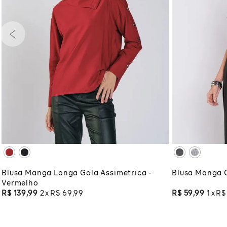
PP
P
M
G
GG
PP
P
XG
XGG
XG
XG
ADICIONAR À SACOLA
ADI
Blusa Manga Longa Gola Assimetrica -
Blusa Manga 
Vermelho
R$
139
,
99
2
R$
69
,
99
R$
59
,
99
1
R$