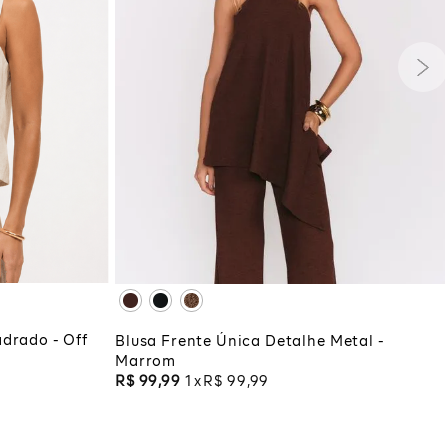
G
GG
PP
P
M
G
GG
XG
XGG
COLA
ADICIONAR À SACOLA
drado - Off
Blusa Frente Única Detalhe Metal -
Marrom
R$
99
,
99
1
R$
99
,
99