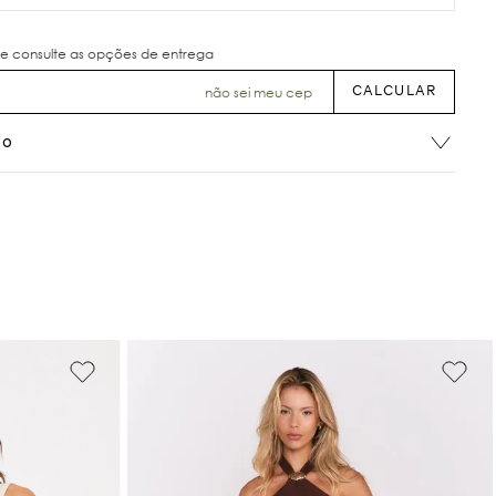
não sei meu cep
ão