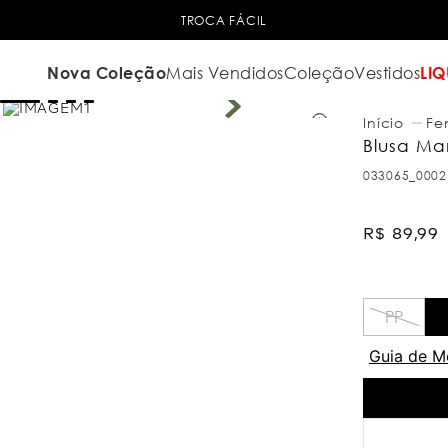
TROCA FÁCIL
Nova Coleção
Mais Vendidos
Coleção
Vestidos
LIQ
Fe
Blusa Ma
033065_0002
R$
89
,
99
PP
Guia de M