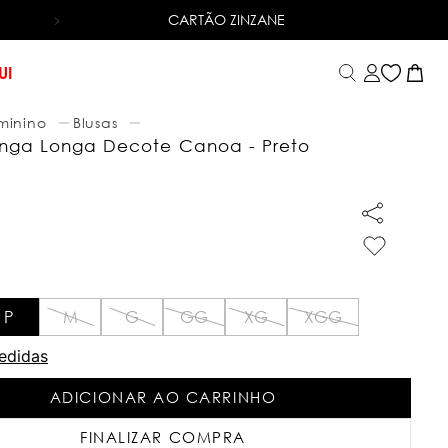
CARTÃO ZINZANE
6X SEM JUROS
NO CARTÃO DE CRÉDITO
UI
minino
Blusas
nga Longa Decote Canoa - Preto
P
M
G
GG
XG
XGG
edidas
ADICIONAR AO CARRINHO
FINALIZAR COMPRA