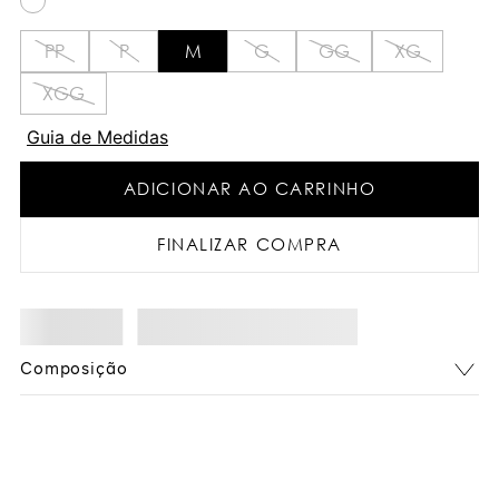
PP
P
M
G
GG
XG
XGG
Guia de Medidas
ADICIONAR AO CARRINHO
FINALIZAR COMPRA
Composição