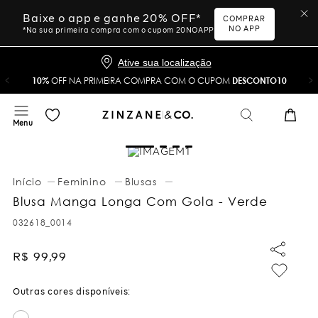
Baixe o app e ganhe 20% OFF*
COMPRAR
NO APP
*Na sua primeira compra com o cupom 20NOAPP
Ative sua localização
10%
OFF NA PRIMEIRA COMPRA COM O CUPOM
DESCONTO10
Feminino
Blusas
Blusa Manga Longa Com Gola - Verde
032618_0014
R$
99
,
99