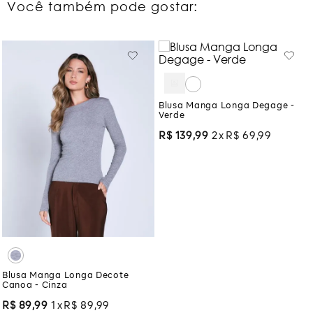
Você também pode gostar:
Blusa Manga Longa Degage -
Verde
R$
139
,
99
2
R$
69
,
99
Blusa Manga Longa Decote
Canoa - Cinza
R$
89
,
99
1
R$
89
,
99