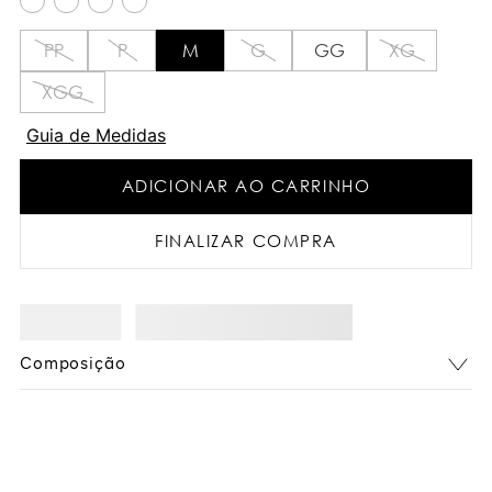
PP
P
M
G
GG
XG
XGG
Guia de Medidas
ADICIONAR AO CARRINHO
FINALIZAR COMPRA
Composição