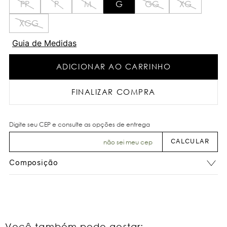
PP
P
M
G
GG
XG
XGG
Guia de Medidas
ADICIONAR AO CARRINHO
FINALIZAR COMPRA
não sei meu cep
Composição