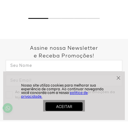
R$
179
,
99
2
R$
89
,
99
Assine nossa Newsletter
e Receba Promoções!
politíca de
privacidade.
Ao assinar, aceito receber emails com promoções da
loja
ASSINAR