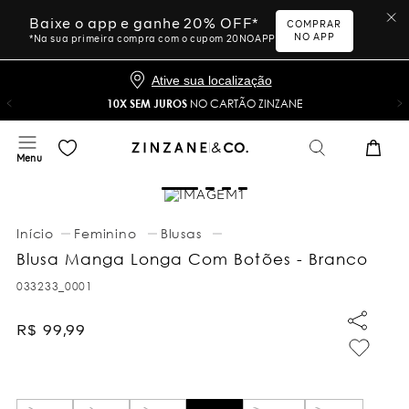
Baixe o app e ganhe 20% OFF*
COMPRAR
NO APP
*Na sua primeira compra com o cupom 20NOAPP
Ative sua localização
10X SEM JUROS
NO CARTÃO ZINZANE
Feminino
Blusas
Blusa Manga Longa Com Botões - Branco
033233_0001
R$
99
,
99