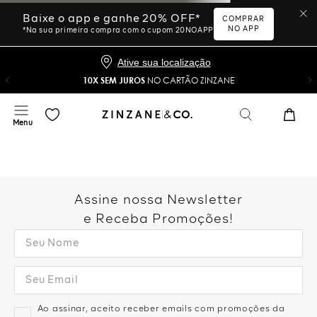
Ative sua localização
10X SEM JUROS
NO CARTÃO ZINZANE
Desculpe, sua busca não
foi encontrada.
Vamos tentar novamente?