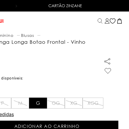
CARTÃO ZINZANE
6X SEM JUROS
NO CARTÃO DE CRÉDITO
UI
minino
Blusas
nga Longa Botao Frontal - Vinho
P
M
G
GG
XG
XGG
edidas
ADICIONAR AO CARRINHO