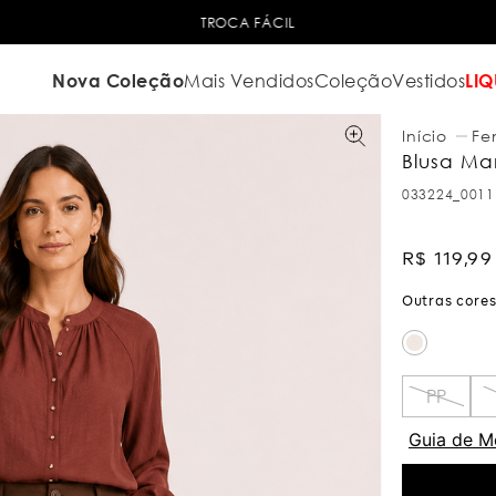
TROCA FÁCIL
Nova Coleção
Mais Vendidos
Coleção
Vestidos
LIQ
Fe
Blusa Ma
033224_0011
R$
119
,
99
PP
Guia de M