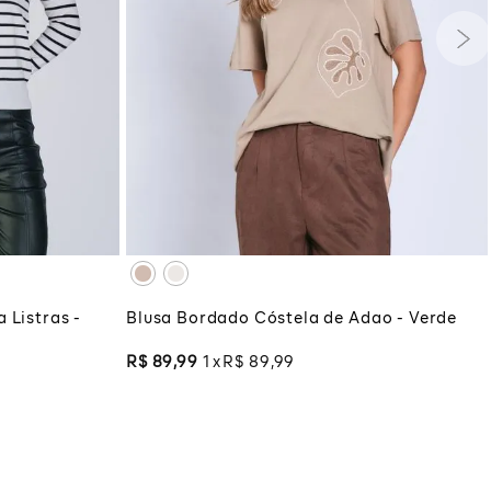
G
GG
PP
P
M
G
GG
XG
XGG
COLA
ADICIONAR À SACOLA
 Listras -
Blusa Bordado Cóstela de Adao - Verde
R$
89
,
99
1
R$
89
,
99