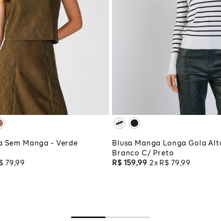
M
G
GG
PP
P
M
G
XG
XGG
CIONAR À SACOLA
ADICIONAR À SA
a Sem Manga - Verde
Blusa Manga Longa Gola Alta
Branco C/ Preto
$
79
,
99
R$
159
,
99
2
R$
79
,
99