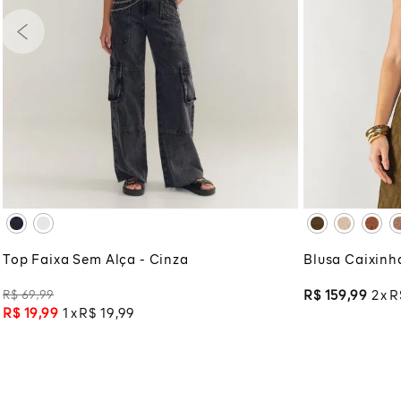
PP
P
M
G
GG
PP
P
XG
XGG
XG
XG
ADICIONAR À SACOLA
ADI
Top Faixa Sem Alça - Cinza
Blusa Caixinh
R$
69
,
99
R$
159
,
99
2
R
R$
19
,
99
1
R$
19
,
99