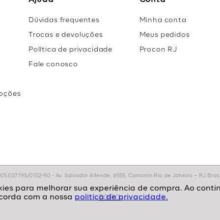
Ajuda
Conta
Dúvidas frequentes
Minha conta
Trocas e devoluções
Meus pedidos
Política de privacidade
Procon RJ
Fale conosco
oções
r
.027.195/0152-90 - Av. Salvador Allende, 6555, Camorim Rio de Janeiro – RJ Brasil
politíca de privacidade.
TOPO