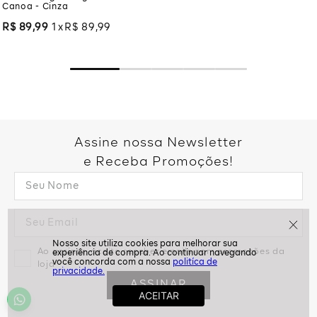
Canoa - Cinza
R$
89
,
99
1
R$
89
,
99
Assine nossa Newsletter
e Receba Promoções!
Ao assinar, aceito receber emails com promoções da
politíca de
loja
privacidade.
ASSINAR