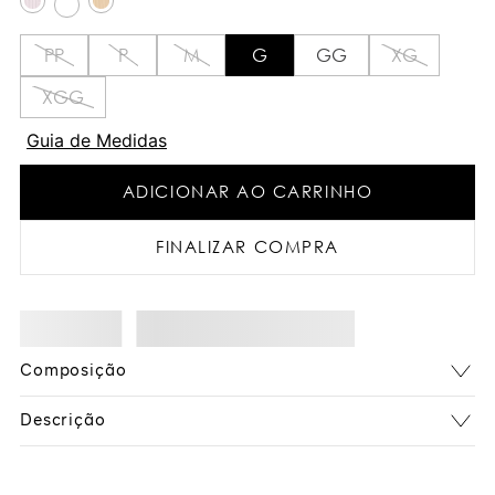
PP
P
M
G
GG
XG
XGG
Guia de Medidas
ADICIONAR AO CARRINHO
FINALIZAR COMPRA
Composição
Descrição