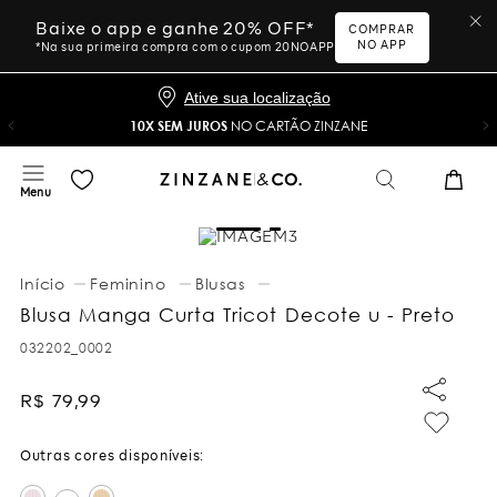
Baixe o app e ganhe 20% OFF*
COMPRAR
NO APP
*Na sua primeira compra com o cupom 20NOAPP
Ative sua localização
10X SEM JUROS
NO CARTÃO ZINZANE
Feminino
Blusas
Blusa Manga Curta Tricot Decote u - Preto
032202_0002
R$
79
,
99