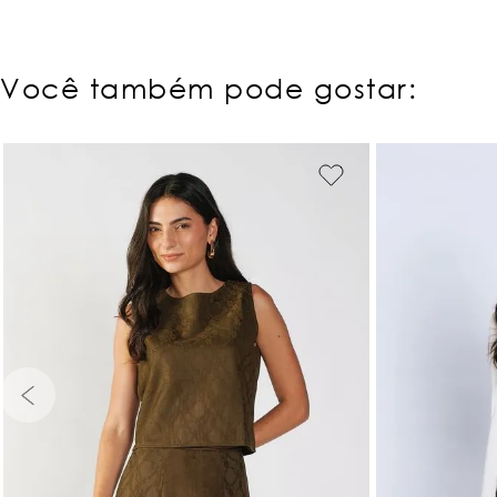
Você também pode gostar:
PP
P
M
G
GG
PP
P