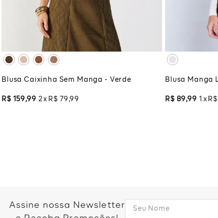
XG
XGG
XG
XG
ADICIONAR À SACOLA
ADI
Blusa Caixinha Sem Manga - Verde
Blusa Manga 
R$
159
,
99
2
R$
79
,
99
R$
89
,
99
1
R$
Assine nossa Newsletter