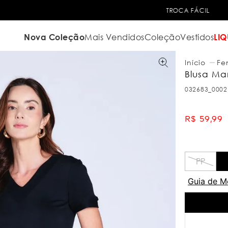
TROCA FÁCIL
Nova Coleção
Mais Vendidos
Coleção
Vestidos
LIQ
Fe
Blusa Ma
032683_0002
R$
59
,
99
PP
Guia de M