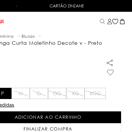
CARTÃO ZINZANE
6X SEM JUROS
NO CARTÃO DE CRÉDITO
UI
minino
Blusas
nga Curta Moletinho Decote v - Preto
P
M
G
GG
XG
XGG
edidas
ADICIONAR AO CARRINHO
FINALIZAR COMPRA