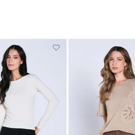
M
G
GG
PP
P
M