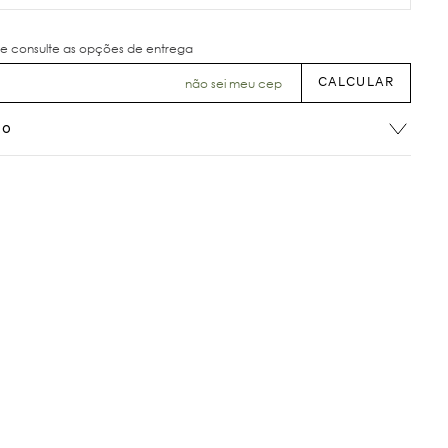
não sei meu cep
ão