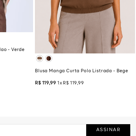
PP
P
M
G
GG
COLA
XG
XGG
ADICIONAR À SACOLA
ao - Verde
Blusa Manga Curta Polo Listrada - Bege
R$
119
,
99
1
R$
119
,
99
ASSINAR