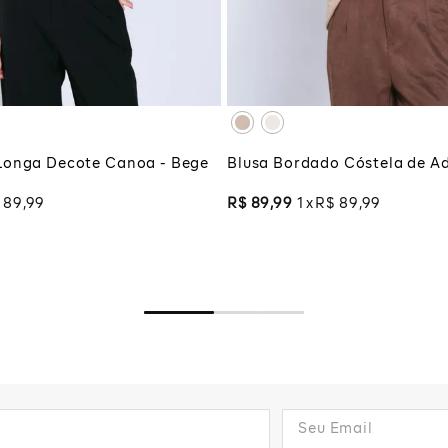
G
XG
XGG
CIONAR À SACOLA
ADICIONAR À SA
Longa Decote Canoa - Bege
Blusa Bordado Cóstela de Ad
89
,
99
R$
89
,
99
1
R$
89
,
99