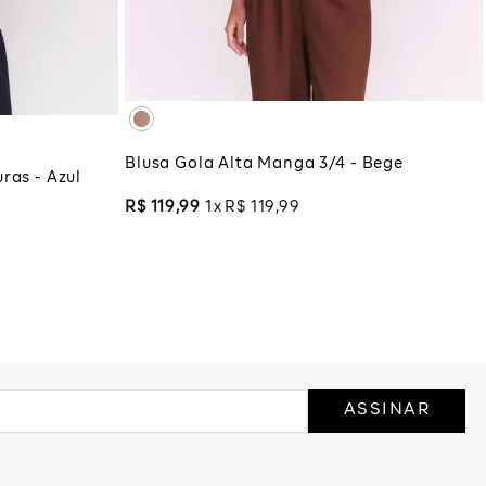
XG
XGG
ADICIONAR À SACOLA
COLA
Blusa Gola Alta Manga 3/4 - Bege
ras - Azul
R$
119
,
99
1
R$
119
,
99
ASSINAR