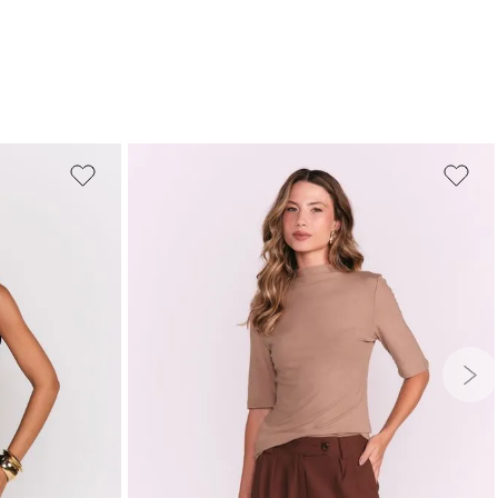
PP
P
M
G
GG
G
GG