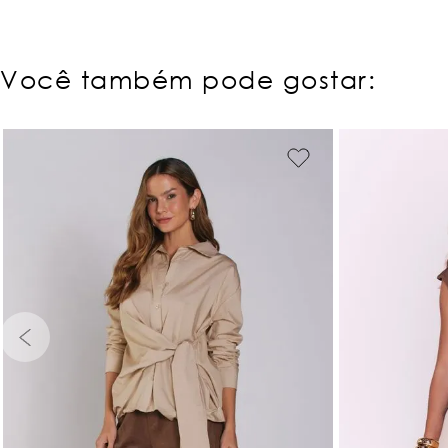
Você também pode gostar:
PP
P
PP
P
M
G
GG