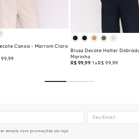
G
XG
XGG
CIONAR À SACOLA
ADICIONAR À SA
Decote Canoa - Marrom Claro
Blusa Decote Halter Dobradu
Marinho
99
,
99
R$
99
,
99
1
R$
99
,
99
eber emails com promoções da loja