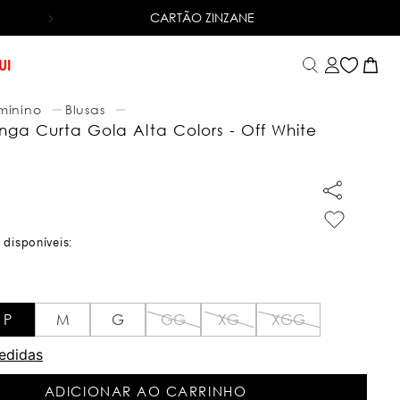
CARTÃO ZINZANE
6X SEM JUROS
NO CARTÃO DE CRÉDITO
UI
minino
Blusas
nga Curta Gola Alta Colors - Off White
P
M
G
GG
XG
XGG
edidas
ADICIONAR AO CARRINHO