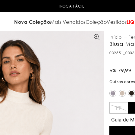
TROCA FÁCIL
Nova Coleção
Mais Vendidos
Coleção
Vestidos
LIQ
Fe
Blusa Ma
032551_0003
R$
79
,
99
PP
Guia de M