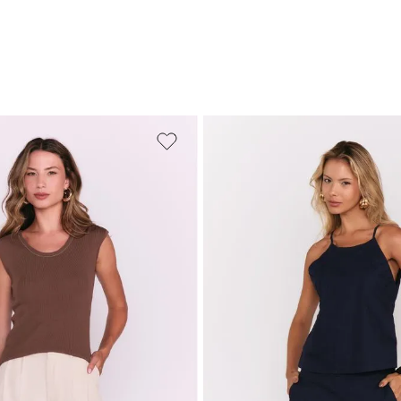
M
G
GG
PP
P
M