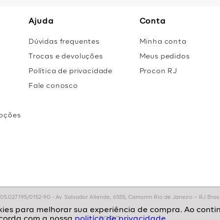
Ajuda
Conta
Dúvidas frequentes
Minha conta
Trocas e devoluções
Meus pedidos
Política de privacidade
Procon RJ
Fale conosco
oções
r
.027.195/0152-90 - Av. Salvador Allende, 6555, Camorim Rio de Janeiro – RJ Brasil
politíca de privacidade.
TOPO