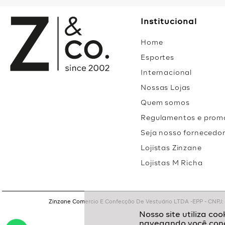
Institucional
Home
Esportes
Internacional
Nossas Lojas
Quem somos
Regulamentos e prom
Seja nosso fornecedo
Lojistas Zinzane
Lojistas M Richa
Zinzane Comercio E Confecção De Vestuário LTDA -EPP - CNPJ: 05