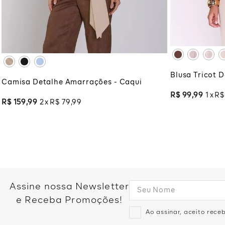
XG
XG
XG
XGG
ADI
ADICIONAR À SACOLA
Blusa Tricot 
Camisa Detalhe Amarrações - Caqui
R$
99
,
99
1
R$
R$
159
,
99
2
R$
79
,
99
Assine nossa Newsletter
e Receba Promoções!
Ao assinar, aceito rec