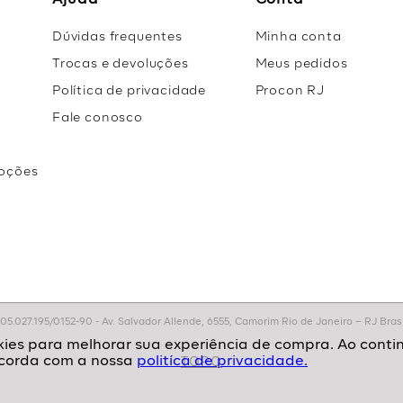
Ajuda
Conta
Dúvidas frequentes
Minha conta
Trocas e devoluções
Meus pedidos
Política de privacidade
Procon RJ
Fale conosco
oções
r
.027.195/0152-90 - Av. Salvador Allende, 6555, Camorim Rio de Janeiro – RJ Brasil
politíca de privacidade.
TOPO