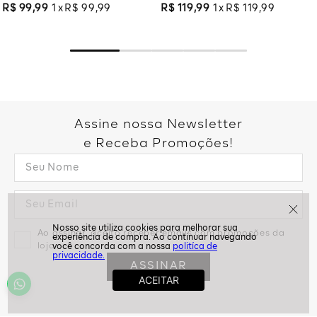
R$
99
,
99
1
R$
99
,
99
R$
119
,
99
1
R$
119
,
99
Assine nossa Newsletter
e Receba Promoções!
Ao assinar, aceito receber emails com promoções da
loja
politíca de
privacidade.
ASSINAR