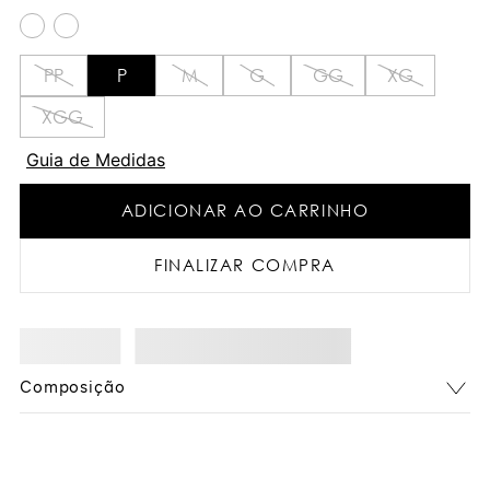
PP
P
M
G
GG
XG
XGG
Guia de Medidas
ADICIONAR AO CARRINHO
FINALIZAR COMPRA
Composição