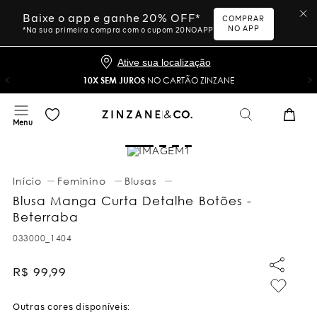
Baixe o app e ganhe 20% OFF*
COMPRAR
NO APP
*Na sua primeira compra com o cupom 20NOAPP
Ative sua localização
10X SEM JUROS
NO CARTÃO ZINZANE
Feminino
Blusas
Blusa Manga Curta Detalhe Botões -
Beterraba
033000_1404
R$
99
,
99