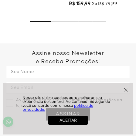
R$
159
,
99
2
R$
79
,
99
Assine nossa Newsletter
e Receba Promoções!
Ao assinar, aceito receber emails com promoções da
loja
politíca de
privacidade.
ASSINAR