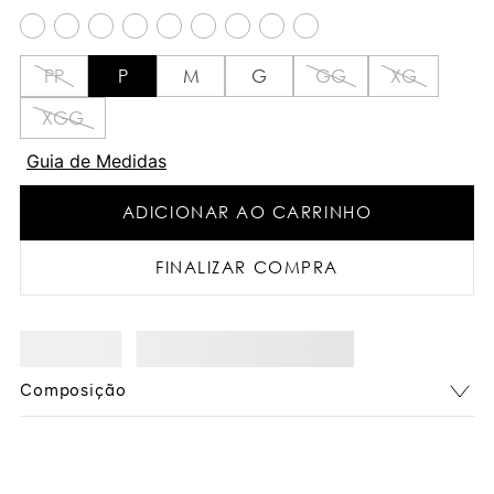
PP
P
M
G
GG
XG
XGG
Guia de Medidas
ADICIONAR AO CARRINHO
FINALIZAR COMPRA
Composição