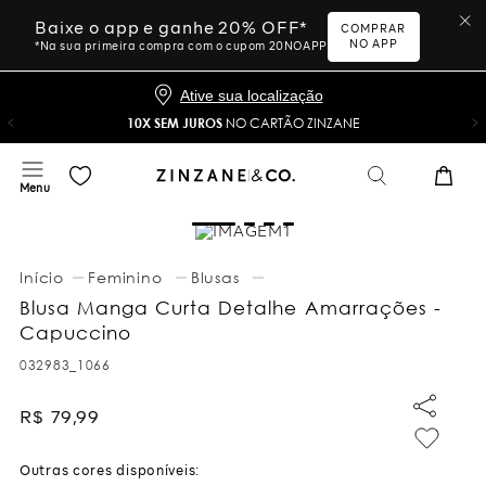
Baixe o app e ganhe 20% OFF*
COMPRAR
NO APP
*Na sua primeira compra com o cupom 20NOAPP
Ative sua localização
10X SEM JUROS
NO CARTÃO ZINZANE
Feminino
Blusas
Blusa Manga Curta Detalhe Amarrações -
Capuccino
032983_1066
R$
79
,
99