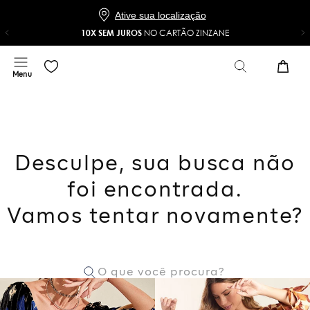
Baixe o app e ganhe 20% OFF*
COMPRAR
NO APP
*Na sua primeira compra com o cupom 20NOAPP
Ative sua localização
10X SEM JUROS
NO CARTÃO ZINZANE
Desculpe, sua busca não
foi encontrada.
Vamos tentar novamente?