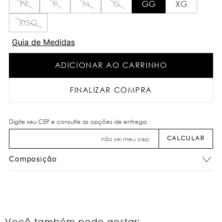
PP
P
M
G
GG
XG
XGG
Guia de Medidas
ADICIONAR AO CARRINHO
FINALIZAR COMPRA
não sei meu cep
Composição
Você também pode gostar: