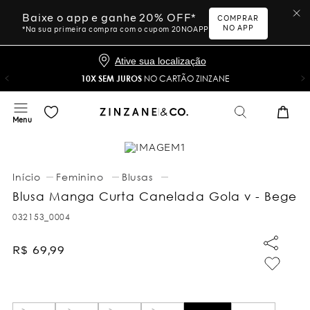
Baixe o app e ganhe 20% OFF*
COMPRAR
NO APP
*Na sua primeira compra com o cupom 20NOAPP
Ative sua localização
10X SEM JUROS
NO CARTÃO ZINZANE
Feminino
Blusas
Blusa Manga Curta Canelada Gola v - Bege
032153_0004
R$
69
,
99