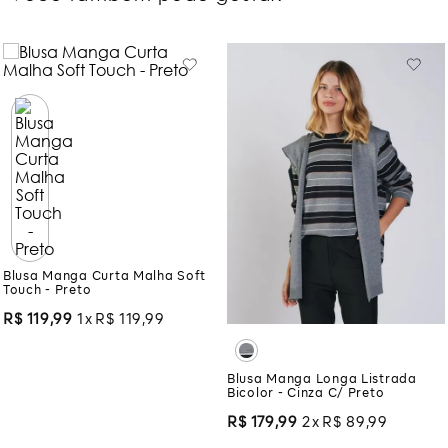
Blusa Manga Curta Malha Soft
Touch - Preto
R$
119
,
99
1
R$
119
,
99
Blusa Manga Longa Listrada
Bicolor - Cinza C/ Preto
R$
179
,
99
2
R$
89
,
99