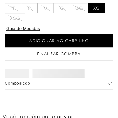
PP
P
M
G
GG
XG
XGG
Guia de Medidas
ADICIONAR AO CARRINHO
FINALIZAR COMPRA
Composição
Você também pode gostar: