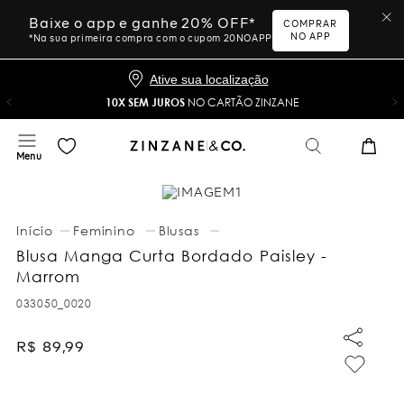
Baixe o app e ganhe 20% OFF*
COMPRAR
NO APP
*Na sua primeira compra com o cupom 20NOAPP
Ative sua localização
10X SEM JUROS
NO CARTÃO ZINZANE
Feminino
Blusas
Blusa Manga Curta Bordado Paisley -
Marrom
033050_0020
R$
89
,
99