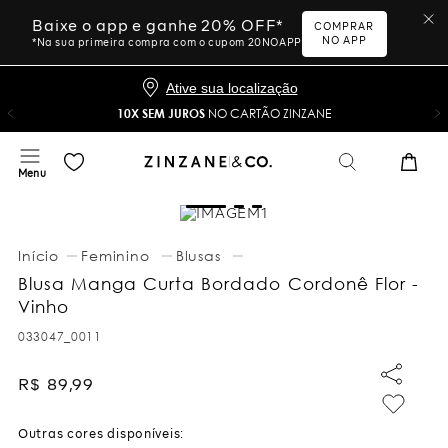
Baixe o app e ganhe 20% OFF*
COMPRAR
NO APP
*Na sua primeira compra com o cupom 20NOAPP
Ative sua localização
10X SEM JUROS
NO CARTÃO ZINZANE
Feminino
Blusas
Blusa Manga Curta Bordado Cordonê Flor -
Vinho
033047_0011
R$
89
,
99