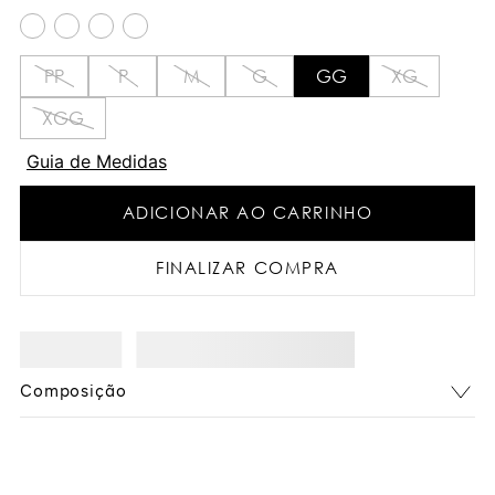
PP
P
M
G
GG
XG
XGG
Guia de Medidas
ADICIONAR AO CARRINHO
FINALIZAR COMPRA
Composição