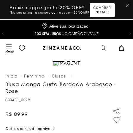
Baixe o app e ganhe 20% OFF*
COMPRAR
NO APP
*Na sua primeira compra com o cupom 20NOAPP
Ative sua localização
10X SEM JUROS
NO CARTÃO ZINZANE
Feminino
Blusas
Blusa Manga Curta Bordado Arabesco -
Rose
033431_0029
R$
89
,
99