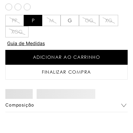
PP
P
M
G
GG
XG
XGG
Guia de Medidas
ADICIONAR AO CARRINHO
FINALIZAR COMPRA
Composição