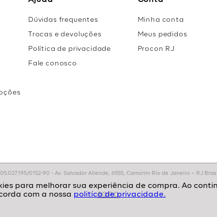
Ajuda
Conta
Dúvidas frequentes
Minha conta
Trocas e devoluções
Meus pedidos
Política de privacidade
Procon RJ
Fale conosco
oções
r
.027.195/0152-90 - Av. Salvador Allende, 6555, Camorim Rio de Janeiro – RJ Brasil
politíca de privacidade.
TOPO