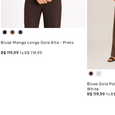
XG
XGG
ADICIONAR À SACOLA
PP
P
Blusa Manga Longa Gola Alta - Preto
XG
XG
R$
119
,
99
1
R$
119
,
99
ADI
Blusa Gola Po
White
R$
119
,
99
1
R