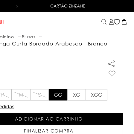
CARTÃO ZINZANE
6X SEM JUROS
NO CARTÃO DE CRÉDITO
UI
minino
Blusas
nga Curta Bordado Arabesco - Branco
P
M
G
GG
XG
XGG
edidas
ADICIONAR AO CARRINHO
FINALIZAR COMPRA