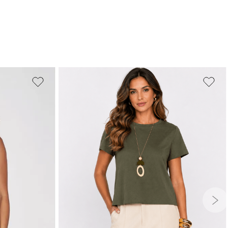
PP
P
M
G
GG
G
GG