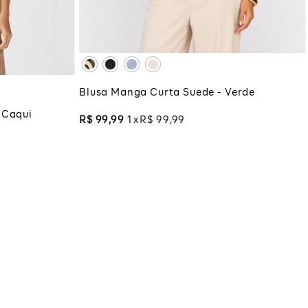
XG
XGG
ADICIONAR À SACOLA
COLA
Blusa Manga Curta Suede - Verde
 Caqui
R$
99
,
99
1
R$
99
,
99