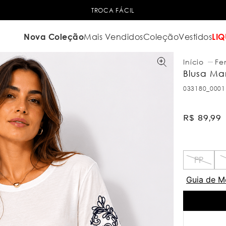
TROCA FÁCIL
Nova Coleção
Mais Vendidos
Coleção
Vestidos
LIQ
Fe
Blusa Ma
033180_0001
R$
89
,
99
PP
Guia de M