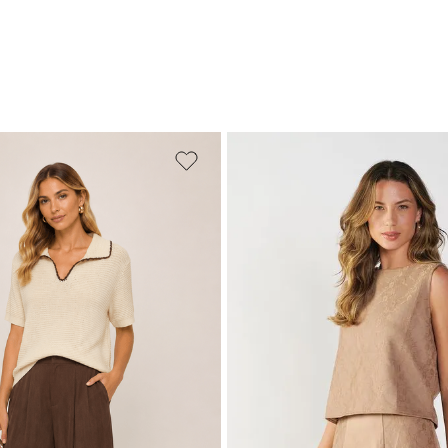
PP
P
M