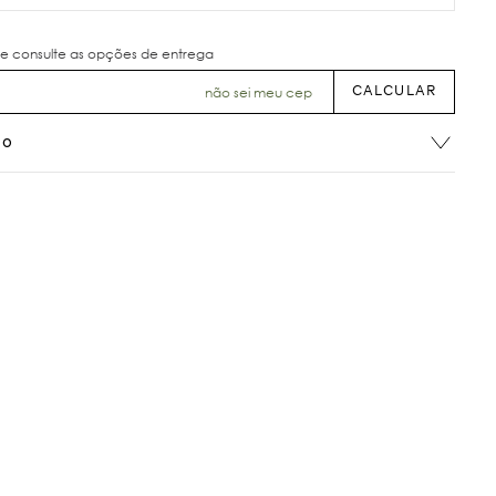
não sei meu cep
ão