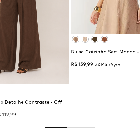
XG
XGG
ADICIONAR À SA
M
G
GG
Blusa Caixinha Sem Manga -
G
R$
159
,
99
2
R$
79
,
99
CIONAR À SACOLA
lo Detalhe Contraste - Off
$
119
,
99