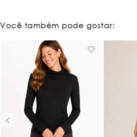
Você também pode gostar:
PP
P
M
G
GG