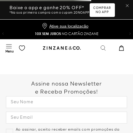
Ative sua localização
10X SEM JUROS
NO CARTÃO ZINZANE
Desculpe, sua busca não
foi encontrada.
Vamos tentar novamente?