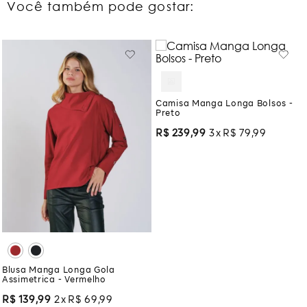
Você também pode gostar:
Camisa Manga Longa Bolsos -
Preto
R$
239
,
99
3
R$
79
,
99
Blusa Manga Longa Gola
Assimetrica - Vermelho
R$
139
,
99
2
R$
69
,
99