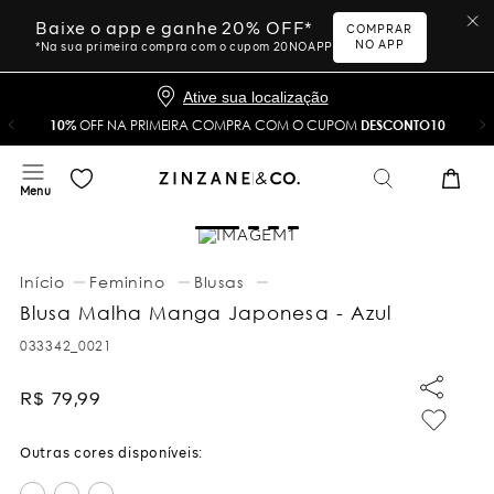
Baixe o app e ganhe 20% OFF*
COMPRAR
NO APP
*Na sua primeira compra com o cupom 20NOAPP
Ative sua localização
10%
OFF NA PRIMEIRA COMPRA COM O CUPOM
DESCONTO10
Feminino
Blusas
Blusa Malha Manga Japonesa - Azul
033342_0021
R$
79
,
99