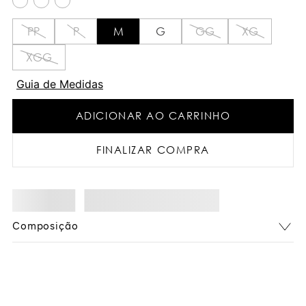
PP
P
M
G
GG
XG
XGG
Guia de Medidas
ADICIONAR AO CARRINHO
FINALIZAR COMPRA
Composição