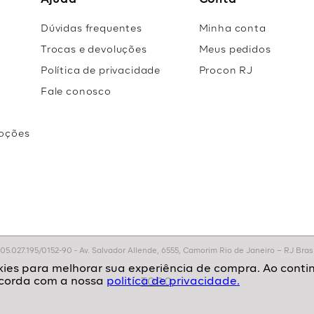
Ajuda
Conta
Dúvidas frequentes
Minha conta
Trocas e devoluções
Meus pedidos
Política de privacidade
Procon RJ
Fale conosco
oções
r
.027.195/0152-90 - Av. Salvador Allende, 6555, Camorim Rio de Janeiro – RJ Brasil
politíca de privacidade.
TOPO