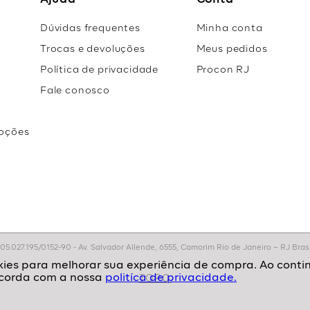
Ajuda
Conta
Dúvidas frequentes
Minha conta
Trocas e devoluções
Meus pedidos
Política de privacidade
Procon RJ
Fale conosco
oções
r
.027.195/0152-90 - Av. Salvador Allende, 6555, Camorim Rio de Janeiro – RJ Brasil
politíca de privacidade.
TOPO