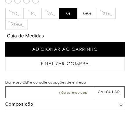
PP
P
M
G
GG
XG
XGG
Guia de Medidas
ADICIONAR AO CARRINHO
FINALIZAR COMPRA
não sei meu cep
Composição