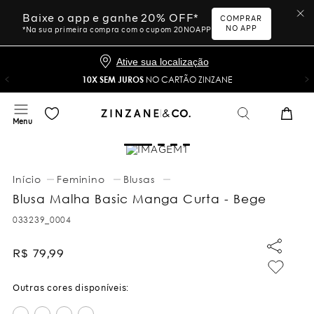
Baixe o app e ganhe 20% OFF*
COMPRAR
NO APP
*Na sua primeira compra com o cupom 20NOAPP
Ative sua localização
10X SEM JUROS
NO CARTÃO ZINZANE
Feminino
Blusas
Blusa Malha Basic Manga Curta - Bege
033239_0004
R$
79
,
99