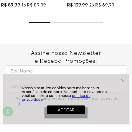
R$
89
,
99
1
R$
89
,
99
R$
139
,
99
2
R$
69
,
99
Assine nossa Newsletter
e Receba Promoções!
politíca de
Ao assinar, aceito receber emails com promoções da
privacidade.
loja
ASSINAR