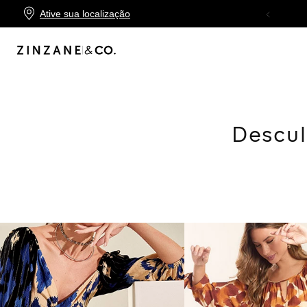
Ative sua localização
10X SEM JUROS
NO CARTÃO ZINZANE
Descul