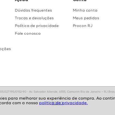
Ajuda
Conta
Dúvidas frequentes
Minha conta
Trocas e devoluções
Meus pedidos
Política de privacidade
Procon RJ
Fale conosco
oções
r
.027.195/0152-90 - Av. Salvador Allende, 6555, Camorim Rio de Janeiro – RJ Brasil
politíca de privacidade.
TOPO