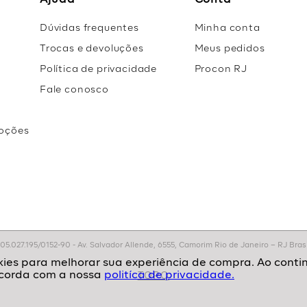
Ajuda
Conta
Dúvidas frequentes
Minha conta
Trocas e devoluções
Meus pedidos
Política de privacidade
Procon RJ
Fale conosco
oções
r
.027.195/0152-90 - Av. Salvador Allende, 6555, Camorim Rio de Janeiro – RJ Brasil
politíca de privacidade.
TOPO