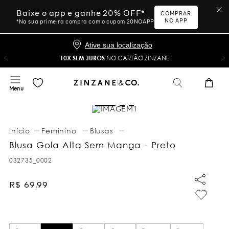
Baixe o app e ganhe 20% OFF*
COMPRAR
NO APP
*Na sua primeira compra com o cupom 20NOAPP
Ative sua localização
10X SEM JUROS
NO CARTÃO ZINZANE
Feminino
Blusas
Blusa Gola Alta Sem Manga - Preto
032735_0002
R$
69
,
99