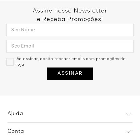
Você também pode gostar:
Blusa Gola Polo Detalhe
Blusa Alça Larga Rendada -
Contraste - Off White
Marrom
R$
119
,
99
1
R$
119
,
99
R$
139
,
99
2
R$
69
,
99