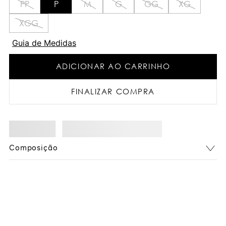
PP
P
M
G
GG
XG
XGG
Guia de Medidas
ADICIONAR AO CARRINHO
FINALIZAR COMPRA
Composição