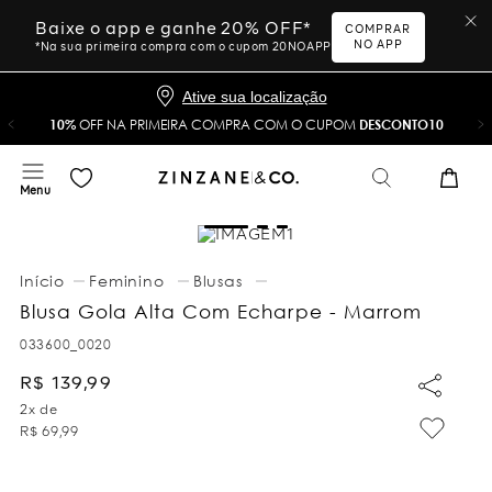
Baixe o app e ganhe 20% OFF*
COMPRAR
NO APP
*Na sua primeira compra com o cupom 20NOAPP
Ative sua localização
10%
OFF NA PRIMEIRA COMPRA COM O CUPOM
DESCONTO10
Feminino
Blusas
Blusa Gola Alta Com Echarpe - Marrom
033600_0020
R$
139
,
99
2
x de
R$
69
,
99