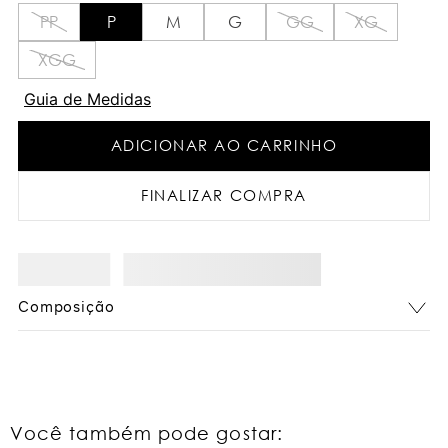
PP
P
M
G
GG
XG
XGG
Guia de Medidas
ADICIONAR AO CARRINHO
FINALIZAR COMPRA
Composição
Você também pode gostar: